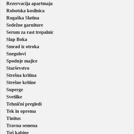
Rezervacija apartmaja
Robotska kosilnica
Rogaška Slatina
Sedežne garniture
Serum za rast trepalnic
Slap Boka
Smrad iz otroka
Snegolovi
Spodnje majice
Starševstvo
Strešna kritina
Strešne kritine
Superge
Svetilke
Tehnični pregledi
Tek in oprema
Tinitus
Travna semena
Tuš kabine