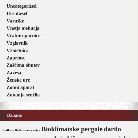
Uncategorized
Ure diesel
Varuške
Vnetje mehurja
Vratne opornice
Vzglavnik
Vzmetnica
Zaprtost
Zaščitna obutev
Zavesa
Ženske ure
Zobni aparat
Zunanja senčila
Oznake
Bioklimatske pergole
darilo
balkon
Balkonsko cvetje