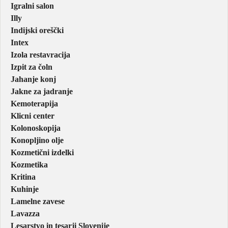
Igralni salon
Illy
Indijski oreščki
Intex
Izola restavracija
Izpit za čoln
Jahanje konj
Jakne za jadranje
Kemoterapija
Klicni center
Kolonoskopija
Konopljino olje
Kozmetični izdelki
Kozmetika
Kritina
Kuhinje
Lamelne zavese
Lavazza
Lesarstvo in tesarji Slovenije