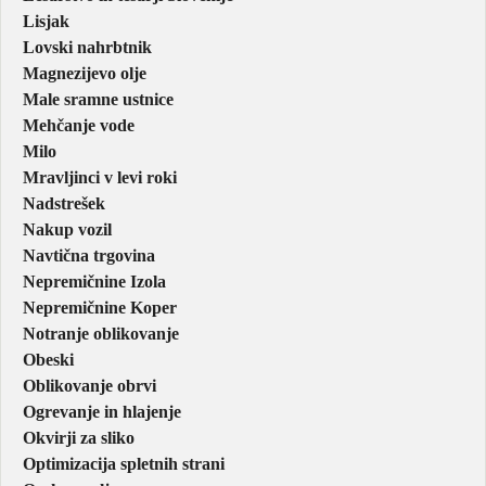
Lisjak
Lovski nahrbtnik
Magnezijevo olje
Male sramne ustnice
Mehčanje vode
Milo
Mravljinci v levi roki
Nadstrešek
Nakup vozil
Navtična trgovina
Nepremičnine Izola
Nepremičnine Koper
Notranje oblikovanje
Obeski
Oblikovanje obrvi
Ogrevanje in hlajenje
Okvirji za sliko
Optimizacija spletnih strani