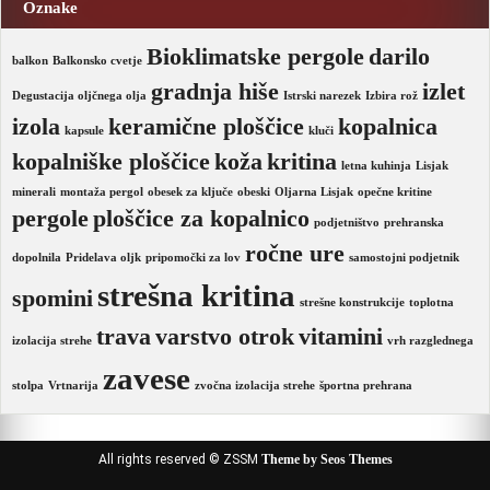
Oznake
Bioklimatske pergole
darilo
balkon
Balkonsko cvetje
gradnja hiše
izlet
Degustacija oljčnega olja
Istrski narezek
Izbira rož
izola
keramične ploščice
kopalnica
kapsule
kluči
kopalniške ploščice
koža
kritina
letna kuhinja
Lisjak
minerali
montaža pergol
obesek za ključe
obeski
Oljarna Lisjak
opečne kritine
pergole
ploščice za kopalnico
podjetništvo
prehranska
ročne ure
dopolnila
Pridelava oljk
pripomočki za lov
samostojni podjetnik
strešna kritina
spomini
strešne konstrukcije
toplotna
trava
varstvo otrok
vitamini
izolacija strehe
vrh razglednega
zavese
stolpa
Vrtnarija
zvočna izolacija strehe
športna prehrana
All rights reserved © ZSSM
Theme by Seos Themes