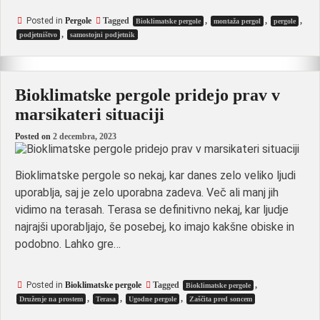
Posted in
Pergole
Tagged
,
,
,
Bioklimatske pergole
montaža pergol
pergole
,
podjetništvo
samostojni podjetnik
Bioklimatske pergole pridejo prav v
marsikateri situaciji
Posted on
2 decembra, 2023
Bioklimatske pergole so nekaj, kar danes zelo veliko ljudi
uporablja, saj je zelo uporabna zadeva. Več ali manj jih
vidimo na terasah. Terasa se definitivno nekaj, kar ljudje
najrajši uporabljajo, še posebej, ko imajo kakšne obiske in
podobno. Lahko gre…
Posted in
Bioklimatske pergole
Tagged
,
Bioklimatske pergole
,
,
,
Druženje na prostem
Terasa
Ugodne pergole
Zaščita pred soncem