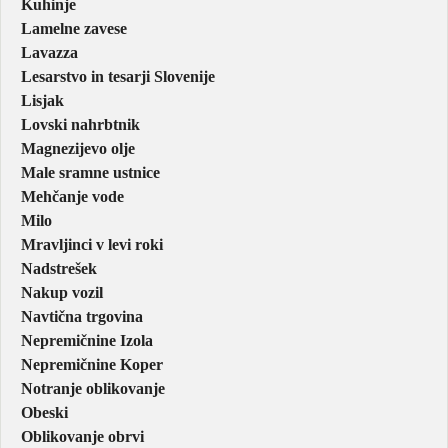
Kuhinje
Lamelne zavese
Lavazza
Lesarstvo in tesarji Slovenije
Lisjak
Lovski nahrbtnik
Magnezijevo olje
Male sramne ustnice
Mehčanje vode
Milo
Mravljinci v levi roki
Nadstrešek
Nakup vozil
Navtična trgovina
Nepremičnine Izola
Nepremičnine Koper
Notranje oblikovanje
Obeski
Oblikovanje obrvi