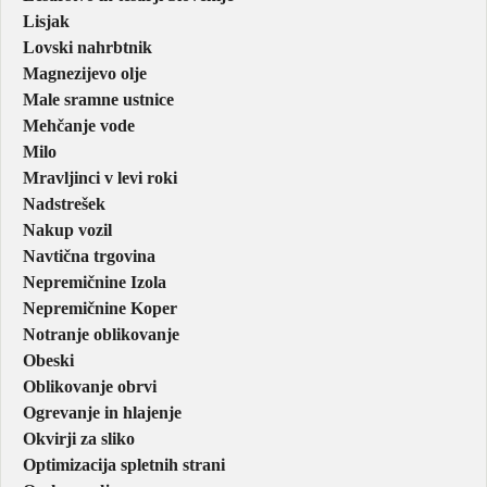
Lisjak
Lovski nahrbtnik
Magnezijevo olje
Male sramne ustnice
Mehčanje vode
Milo
Mravljinci v levi roki
Nadstrešek
Nakup vozil
Navtična trgovina
Nepremičnine Izola
Nepremičnine Koper
Notranje oblikovanje
Obeski
Oblikovanje obrvi
Ogrevanje in hlajenje
Okvirji za sliko
Optimizacija spletnih strani