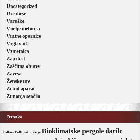
Uncategorized
Ure diesel
Varuške
Vnetje mehurja
Vratne opornice
Vzglavnik
Vzmetnica
Zaprtost
Zaščitna obutev
Zavesa
Ženske ure
Zobni aparat
Zunanja senčila
Oznake
Bioklimatske pergole
darilo
balkon
Balkonsko cvetje