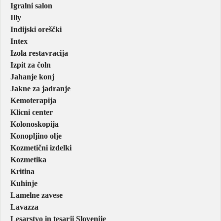
Igralni salon
Illy
Indijski oreščki
Intex
Izola restavracija
Izpit za čoln
Jahanje konj
Jakne za jadranje
Kemoterapija
Klicni center
Kolonoskopija
Konopljino olje
Kozmetični izdelki
Kozmetika
Kritina
Kuhinje
Lamelne zavese
Lavazza
Lesarstvo in tesarji Slovenije