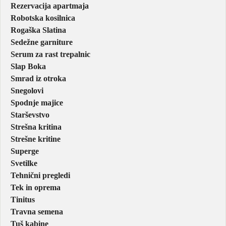
Rezervacija apartmaja
Robotska kosilnica
Rogaška Slatina
Sedežne garniture
Serum za rast trepalnic
Slap Boka
Smrad iz otroka
Snegolovi
Spodnje majice
Starševstvo
Strešna kritina
Strešne kritine
Superge
Svetilke
Tehnični pregledi
Tek in oprema
Tinitus
Travna semena
Tuš kabine