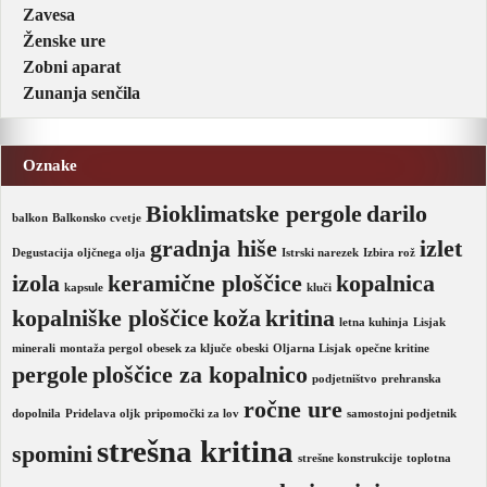
Zavesa
Ženske ure
Zobni aparat
Zunanja senčila
Oznake
Bioklimatske pergole
darilo
balkon
Balkonsko cvetje
gradnja hiše
izlet
Degustacija oljčnega olja
Istrski narezek
Izbira rož
izola
keramične ploščice
kopalnica
kapsule
kluči
kopalniške ploščice
koža
kritina
letna kuhinja
Lisjak
minerali
montaža pergol
obesek za ključe
obeski
Oljarna Lisjak
opečne kritine
pergole
ploščice za kopalnico
podjetništvo
prehranska
ročne ure
dopolnila
Pridelava oljk
pripomočki za lov
samostojni podjetnik
strešna kritina
spomini
strešne konstrukcije
toplotna