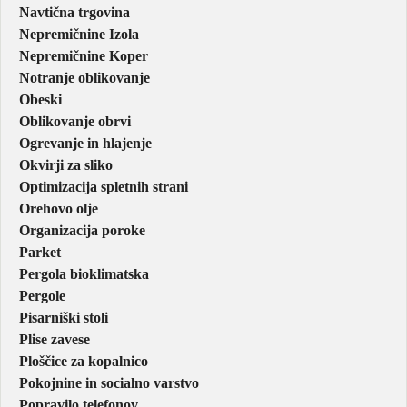
Navtična trgovina
Nepremičnine Izola
Nepremičnine Koper
Notranje oblikovanje
Obeski
Oblikovanje obrvi
Ogrevanje in hlajenje
Okvirji za sliko
Optimizacija spletnih strani
Orehovo olje
Organizacija poroke
Parket
Pergola bioklimatska
Pergole
Pisarniški stoli
Plise zavese
Ploščice za kopalnico
Pokojnine in socialno varstvo
Popravilo telefonov