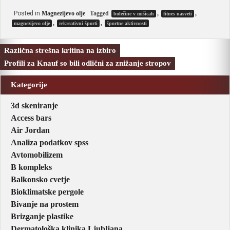
Posted in
Magnezijevo olje
Tagged
,
,
bolečine v mišicah
fitnes nasveti
,
,
magnezijevo olje
rekreativni športi
športne aktivnosti
Navigacija
Različna strešna kritina na izbiro
prispevka
Profili za Knauf so bili odlični za znižanje stropov
Kategorije
3d skeniranje
Access bars
Air Jordan
Analiza podatkov spss
Avtomobilizem
B kompleks
Balkonsko cvetje
Bioklimatske pergole
Bivanje na prostem
Brizganje plastike
Dermatološka klinika Ljubljana