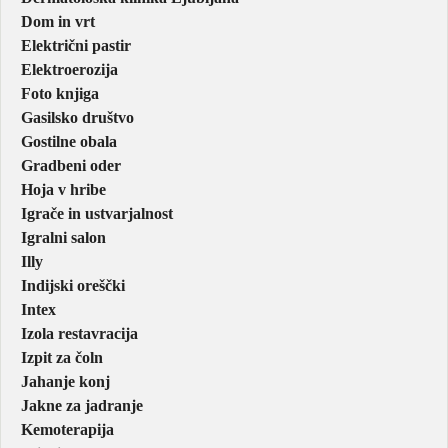
Dom in vrt
Električni pastir
Elektroerozija
Foto knjiga
Gasilsko društvo
Gostilne obala
Gradbeni oder
Hoja v hribe
Igrače in ustvarjalnost
Igralni salon
Illy
Indijski oreščki
Intex
Izola restavracija
Izpit za čoln
Jahanje konj
Jakne za jadranje
Kemoterapija