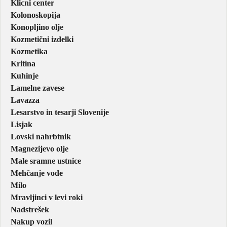
Klicni center
Kolonoskopija
Konopljino olje
Kozmetični izdelki
Kozmetika
Kritina
Kuhinje
Lamelne zavese
Lavazza
Lesarstvo in tesarji Slovenije
Lisjak
Lovski nahrbtnik
Magnezijevo olje
Male sramne ustnice
Mehčanje vode
Milo
Mravljinci v levi roki
Nadstrešek
Nakup vozil