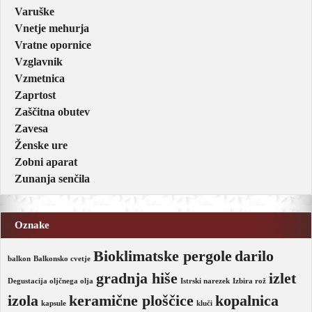
Varuške
Vnetje mehurja
Vratne opornice
Vzglavnik
Vzmetnica
Zaprtost
Zaščitna obutev
Zavesa
Ženske ure
Zobni aparat
Zunanja senčila
Oznake
Bioklimatske pergole
darilo
balkon
Balkonsko cvetje
gradnja hiše
izlet
Degustacija oljčnega olja
Istrski narezek
Izbira rož
izola
keramične ploščice
kopalnica
kapsule
kluči