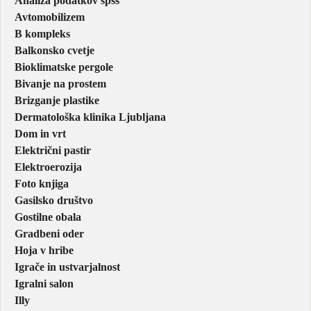
Analiza podatkov spss
Avtomobilizem
B kompleks
Balkonsko cvetje
Bioklimatske pergole
Bivanje na prostem
Brizganje plastike
Dermatološka klinika Ljubljana
Dom in vrt
Električni pastir
Elektroerozija
Foto knjiga
Gasilsko društvo
Gostilne obala
Gradbeni oder
Hoja v hribe
Igrače in ustvarjalnost
Igralni salon
Illy