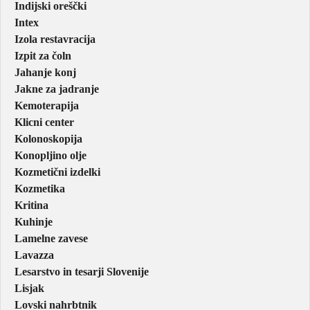
Indijski oreščki
Intex
Izola restavracija
Izpit za čoln
Jahanje konj
Jakne za jadranje
Kemoterapija
Klicni center
Kolonoskopija
Konopljino olje
Kozmetični izdelki
Kozmetika
Kritina
Kuhinje
Lamelne zavese
Lavazza
Lesarstvo in tesarji Slovenije
Lisjak
Lovski nahrbtnik