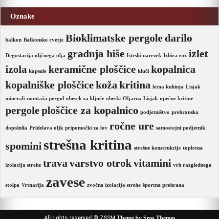
Oznake
Bioklimatske pergole
darilo
balkon
Balkonsko cvetje
gradnja hiše
izlet
Degustacija oljčnega olja
Istrski narezek
Izbira rož
izola
keramične ploščice
kopalnica
kapsule
kluči
kopalniške ploščice
koža
kritina
letna kuhinja
Lisjak
minerali
montaža pergol
obesek za ključe
obeski
Oljarna Lisjak
opečne kritine
pergole
ploščice za kopalnico
podjetništvo
prehranska
ročne ure
dopolnila
Pridelava oljk
pripomočki za lov
samostojni podjetnik
strešna kritina
spomini
strešne konstrukcije
toplotna
trava
varstvo otrok
vitamini
izolacija strehe
vrh razglednega
zavese
stolpa
Vrtnarija
zvočna izolacija strehe
športna prehrana
All rights reserved © ZSSM
Theme by Seos Themes