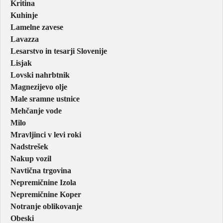
Kritina
Kuhinje
Lamelne zavese
Lavazza
Lesarstvo in tesarji Slovenije
Lisjak
Lovski nahrbtnik
Magnezijevo olje
Male sramne ustnice
Mehčanje vode
Milo
Mravljinci v levi roki
Nadstrešek
Nakup vozil
Navtična trgovina
Nepremičnine Izola
Nepremičnine Koper
Notranje oblikovanje
Obeski