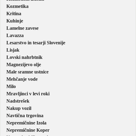
Kozmetika
Kritina
Kuhinje
Lamelne zavese
Lavazza
Lesarstvo in tesarji Slovenije
Lisjak
Lovski nahrbtnik
Magnezijevo olje
Male sramne ustnice
Mehčanje vode
Milo
Mravljinci v levi roki
Nadstrešek
Nakup vozil
Navtična trgovina
Nepremičnine Izola
Nepremičnine Koper