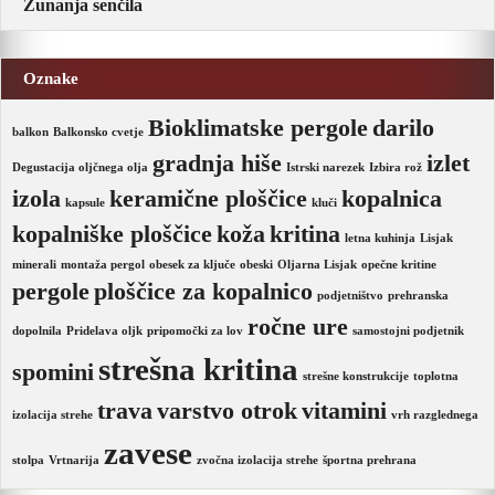
Zunanja senčila
Oznake
Bioklimatske pergole
darilo
balkon
Balkonsko cvetje
gradnja hiše
izlet
Degustacija oljčnega olja
Istrski narezek
Izbira rož
izola
keramične ploščice
kopalnica
kapsule
kluči
kopalniške ploščice
koža
kritina
letna kuhinja
Lisjak
minerali
montaža pergol
obesek za ključe
obeski
Oljarna Lisjak
opečne kritine
pergole
ploščice za kopalnico
podjetništvo
prehranska
ročne ure
dopolnila
Pridelava oljk
pripomočki za lov
samostojni podjetnik
strešna kritina
spomini
strešne konstrukcije
toplotna
trava
varstvo otrok
vitamini
izolacija strehe
vrh razglednega
zavese
stolpa
Vrtnarija
zvočna izolacija strehe
športna prehrana