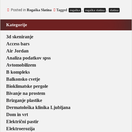
Posted in
Rogaška Slatina
Tagged
,
,
rogaška
rogaška slatina
slatina
Kategorije
3d skeniranje
Access bars
Air Jordan
Analiza podatkov spss
Avtomobilizem
B kompleks
Balkonsko cvetje
Bioklimatske pergole
Bivanje na prostem
Brizganje plastike
Dermatološka klinika Ljubljana
Dom in vrt
Električni pastir
Elektroerozija