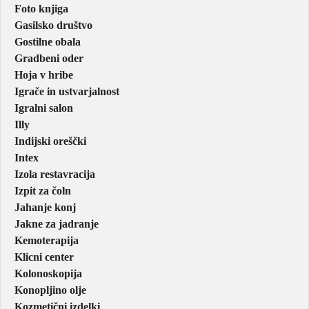
Foto knjiga
Gasilsko društvo
Gostilne obala
Gradbeni oder
Hoja v hribe
Igrače in ustvarjalnost
Igralni salon
Illy
Indijski oreščki
Intex
Izola restavracija
Izpit za čoln
Jahanje konj
Jakne za jadranje
Kemoterapija
Klicni center
Kolonoskopija
Konopljino olje
Kozmetični izdelki