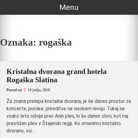
Skip
Menu
to
content
Oznaka:
rogaška
Kristalna dvorana grand hotela
Rogaška Slatina
Posted on
16 julija, 2018
Že znana prelepa kristalna dvorana, je še danes prostor za
koncerte, poroke, prireditve na visokem nivoju. Tukaj se
vsako leto odvije prav Anin ples, ki še danes slovi, kot naj
prestižen ples v Štajerski regiji. Ko omenimo kristalno
dvorano, vsi…