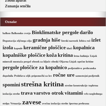
Zobni aparat
Zunanja senčila
Oznake
Bioklimatske pergole
darilo
balkon
Balkonsko cvetje
gradnja hiše
izlet
Degustacija oljčnega olja
Istrski narezek
Izbira rož
izola
keramične ploščice
kopalnica
kapsule
kluči
kopalniške ploščice
koža
kritina
letna kuhinja
Lisjak
minerali
montaža pergol
obesek za ključe
obeski
Oljarna Lisjak
opečne kritine
pergole
ploščice za kopalnico
podjetništvo
prehranska
ročne ure
dopolnila
Pridelava oljk
pripomočki za lov
samostojni podjetnik
strešna kritina
spomini
strešne konstrukcije
toplotna
trava
varstvo otrok
vitamini
izolacija strehe
vrh razglednega
zavese
stolpa
Vrtnarija
zvočna izolacija strehe
športna prehrana