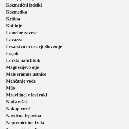
Kozmetični izdelki
Kozmetika
Kritina
Kuhinje
Lamelne zavese
Lavazza
Lesarstvo in tesarji Slovenije
Lisjak
Lovski nahrbtnik
Magnezijevo olje
Male sramne ustnice
Mehčanje vode
Milo
Mravljinci v levi roki
Nadstrešek
Nakup vozil
Navtična trgovina
Nepremičnine Izola