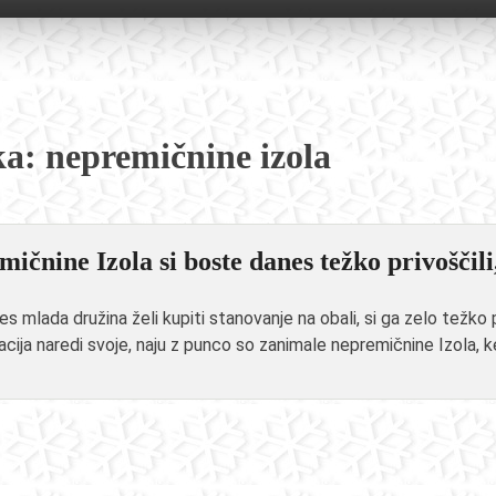
ka:
nepremičnine izola
ičnine Izola si boste danes težko privoščili,
es mlada družina želi kupiti stanovanje na obali, si ga zelo težko
cija naredi svoje, naju z punco so zanimale nepremičnine Izola, ke