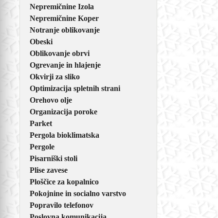
Nepremičnine Izola
Nepremičnine Koper
Notranje oblikovanje
Obeski
Oblikovanje obrvi
Ogrevanje in hlajenje
Okvirji za sliko
Optimizacija spletnih strani
Orehovo olje
Organizacija poroke
Parket
Pergola bioklimatska
Pergole
Pisarniški stoli
Plise zavese
Ploščice za kopalnico
Pokojnine in socialno varstvo
Popravilo telefonov
Poslovna komunikacija