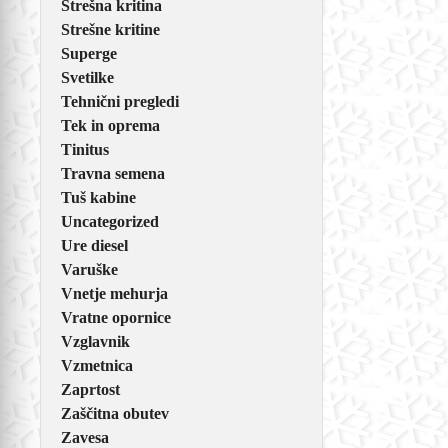
Strešna kritina
Strešne kritine
Superge
Svetilke
Tehnični pregledi
Tek in oprema
Tinitus
Travna semena
Tuš kabine
Uncategorized
Ure diesel
Varuške
Vnetje mehurja
Vratne opornice
Vzglavnik
Vzmetnica
Zaprtost
Zaščitna obutev
Zavesa