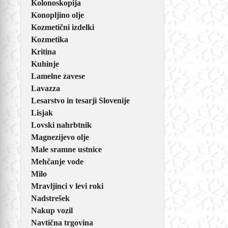
Kolonoskopija
Konopljino olje
Kozmetični izdelki
Kozmetika
Kritina
Kuhinje
Lamelne zavese
Lavazza
Lesarstvo in tesarji Slovenije
Lisjak
Lovski nahrbtnik
Magnezijevo olje
Male sramne ustnice
Mehčanje vode
Milo
Mravljinci v levi roki
Nadstrešek
Nakup vozil
Navtična trgovina