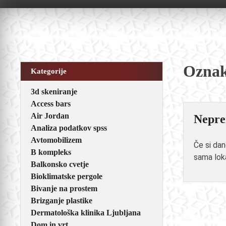
Skip
to
content
Ozna
Kategorije
3d skeniranje
Access bars
Air Jordan
Neprem
Analiza podatkov spss
Avtomobilizem
Če si dan
B kompleks
sama loka
Balkonsko cvetje
Bioklimatske pergole
Bivanje na prostem
Brizganje plastike
Dermatološka klinika Ljubljana
Dom in vrt