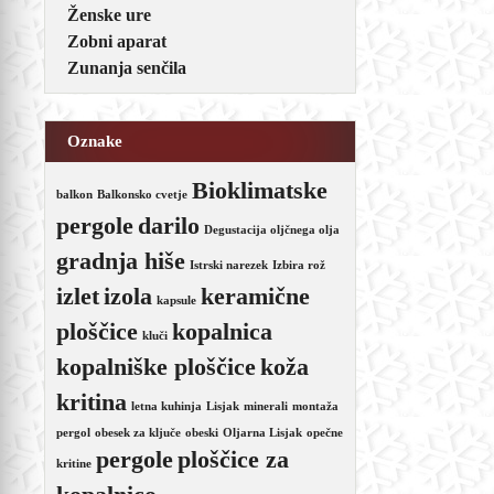
Ženske ure
Zobni aparat
Zunanja senčila
Oznake
Bioklimatske
balkon
Balkonsko cvetje
pergole
darilo
Degustacija oljčnega olja
gradnja hiše
Istrski narezek
Izbira rož
izlet
izola
keramične
kapsule
ploščice
kopalnica
kluči
kopalniške ploščice
koža
kritina
letna kuhinja
Lisjak
minerali
montaža
pergol
obesek za ključe
obeski
Oljarna Lisjak
opečne
pergole
ploščice za
kritine