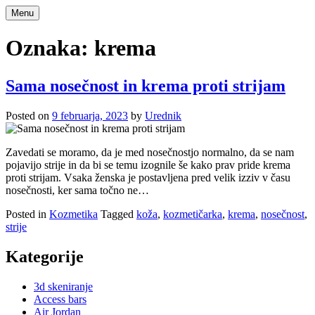
Skip
Menu
to
content
Oznaka:
krema
Sama nosečnost in krema proti strijam
Posted on
9 februarja, 2023
by
Urednik
Zavedati se moramo, da je med nosečnostjo normalno, da se nam
pojavijo strije in da bi se temu izognile še kako prav pride krema
proti strijam. Vsaka ženska je postavljena pred velik izziv v času
nosečnosti, ker sama točno ne…
Posted in
Kozmetika
Tagged
koža
,
kozmetičarka
,
krema
,
nosečnost
,
strije
Kategorije
3d skeniranje
Access bars
Air Jordan