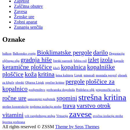
Zaprtost
Zaščitna obutev
Zavesa
Ženske ure
Zobni aparat
Zunanja senčila
Oznake
Bioklimatske pergole
darilo
balkon
Balkonsko cvetje
Degustacija
gradnja hiše
izlet
izola
oljčnega olja
Istrski narezek
Izbira rož
kapsule
keramične ploščice
kopalnica
kopalniške
kluči
ploščice
koža
kritina
letna kuhinja
Lisjak
minerali
montaža pergol
obesek
pergole
ploščice za
za ključe
obeski
Oljarna Lisjak
opečne kritine
kopalnico
podjetništvo
prehranska dopolnila
Pridelava oljk
pripomočki za lov
strešna kritina
ročne ure
spomini
samostojni podjetnik
trava
varstvo otrok
strešne konstrukcije
toplotna izolacija strehe
zavese
vitamini
vrh razglednega stolpa
Vrtnarija
zvočna izolacija strehe
športna prehrana
All rights reserved © ZSSM
Theme by Seos Themes