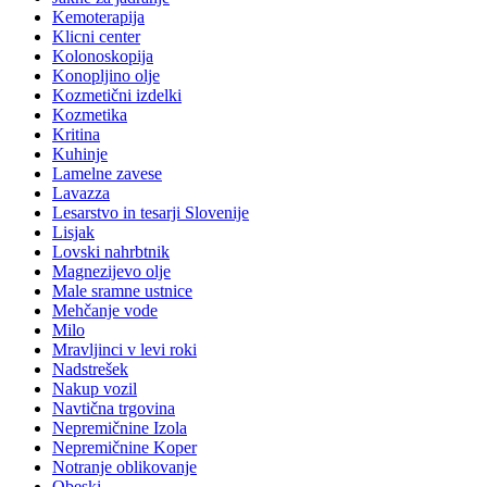
Kemoterapija
Klicni center
Kolonoskopija
Konopljino olje
Kozmetični izdelki
Kozmetika
Kritina
Kuhinje
Lamelne zavese
Lavazza
Lesarstvo in tesarji Slovenije
Lisjak
Lovski nahrbtnik
Magnezijevo olje
Male sramne ustnice
Mehčanje vode
Milo
Mravljinci v levi roki
Nadstrešek
Nakup vozil
Navtična trgovina
Nepremičnine Izola
Nepremičnine Koper
Notranje oblikovanje
Obeski