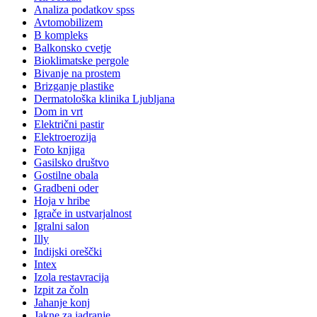
Analiza podatkov spss
Avtomobilizem
B kompleks
Balkonsko cvetje
Bioklimatske pergole
Bivanje na prostem
Brizganje plastike
Dermatološka klinika Ljubljana
Dom in vrt
Električni pastir
Elektroerozija
Foto knjiga
Gasilsko društvo
Gostilne obala
Gradbeni oder
Hoja v hribe
Igrače in ustvarjalnost
Igralni salon
Illy
Indijski oreščki
Intex
Izola restavracija
Izpit za čoln
Jahanje konj
Jakne za jadranje