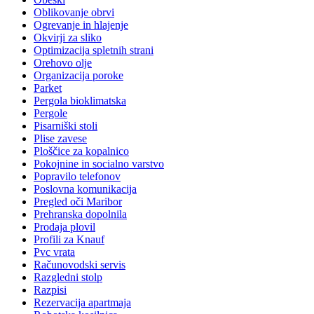
Oblikovanje obrvi
Ogrevanje in hlajenje
Okvirji za sliko
Optimizacija spletnih strani
Orehovo olje
Organizacija poroke
Parket
Pergola bioklimatska
Pergole
Pisarniški stoli
Plise zavese
Ploščice za kopalnico
Pokojnine in socialno varstvo
Popravilo telefonov
Poslovna komunikacija
Pregled oči Maribor
Prehranska dopolnila
Prodaja plovil
Profili za Knauf
Pvc vrata
Računovodski servis
Razgledni stolp
Razpisi
Rezervacija apartmaja