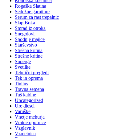
Robotska kosilnica
Rogaška Slatina
Sedežne garniture
Serum za rast trepalnic
Slap Boka
Smrad iz otroka
Snegolovi
Spodnje majice
Starševstvo
Strešna kritina
Strešne kritine
Superge
Svetilke
Tehnični pregledi
Tek in oprema
Tinitus
Travna semena
Tuš kabine
Uncategorized
Ure diesel
Varuške
Vnetje mehurja
Vratne opornice
Vzglavnik
Vzmetnica