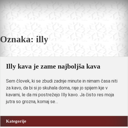
Skip
to
content
Oznaka:
illy
Illy kava je zame najboljša kava
Sem človek, ki se zbudi zadnje minute in nimam časa niti
za kavo, da bi si jo skuhala doma, raje jo spijem kje v
kavarni, le da mi postrežejo Illy kavo. Ja čisto res moja
jutra so grozna, komaj se…
Kategorije