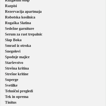
Razgledni stolp
Razpisi
Rezervacija apartmaja
Robotska kosilnica
Rogaška Slatina
Sedežne garniture
Serum za rast trepalnic
Slap Boka
Smrad iz otroka
Snegolovi
Spodnje majice
Starševstvo
Strešna kritina
Strešne kritine
Superge
Svetilke
Tehnični pregledi
Tek in oprema
Tinitus