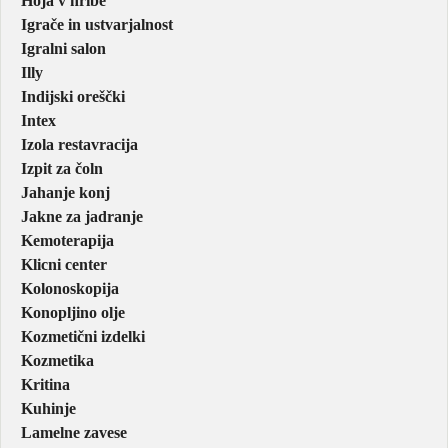
Hoja v hribe
Igrače in ustvarjalnost
Igralni salon
Illy
Indijski oreščki
Intex
Izola restavracija
Izpit za čoln
Jahanje konj
Jakne za jadranje
Kemoterapija
Klicni center
Kolonoskopija
Konopljino olje
Kozmetični izdelki
Kozmetika
Kritina
Kuhinje
Lamelne zavese