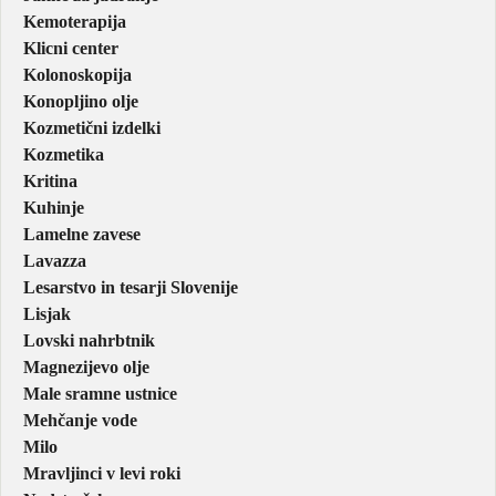
Kemoterapija
Klicni center
Kolonoskopija
Konopljino olje
Kozmetični izdelki
Kozmetika
Kritina
Kuhinje
Lamelne zavese
Lavazza
Lesarstvo in tesarji Slovenije
Lisjak
Lovski nahrbtnik
Magnezijevo olje
Male sramne ustnice
Mehčanje vode
Milo
Mravljinci v levi roki