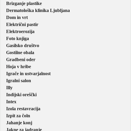
Brizganje plastike
Dermatološka klinika Ljubljana
Dom in vrt
Električni pastir
Elektroerozija
Foto knjiga
Gasilsko društvo
Gostilne obala
Gradbeni oder
Hoja v hribe
Igrače in ustvarjalnost
Igralni salon
Illy
Indijski oreščki
Intex
Izola restavracija
Izpit za čoln
Jahanje konj
Jakne za jadranje