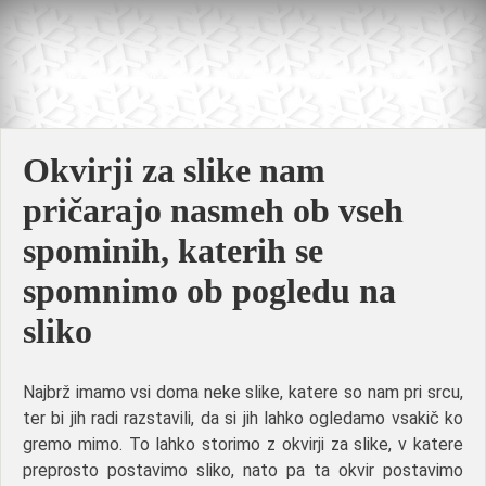
Skip
to
content
Okvirji za slike nam
pričarajo nasmeh ob vseh
spominih, katerih se
spomnimo ob pogledu na
sliko
Najbrž imamo vsi doma neke slike, katere so nam pri srcu,
ter bi jih radi razstavili, da si jih lahko ogledamo vsakič ko
gremo mimo. To lahko storimo z okvirji za slike, v katere
preprosto postavimo sliko, nato pa ta okvir postavimo