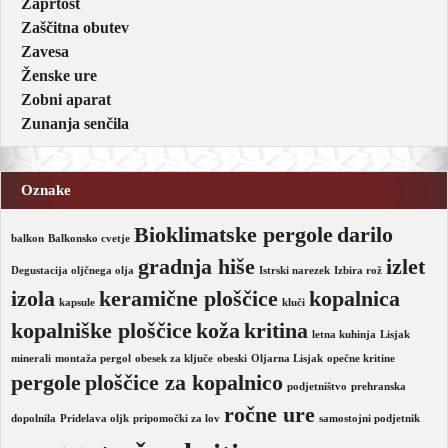
Zaprtost
Zaščitna obutev
Zavesa
Ženske ure
Zobni aparat
Zunanja senčila
Oznake
Bioklimatske pergole
darilo
balkon
Balkonsko cvetje
gradnja hiše
izlet
Degustacija oljčnega olja
Istrski narezek
Izbira rož
izola
keramične ploščice
kopalnica
kapsule
kluči
kopalniške ploščice
koža
kritina
letna kuhinja
Lisjak
minerali
montaža pergol
obesek za ključe
obeski
Oljarna Lisjak
opečne kritine
pergole
ploščice za kopalnico
podjetništvo
prehranska
ročne ure
dopolnila
Pridelava oljk
pripomočki za lov
samostojni podjetnik