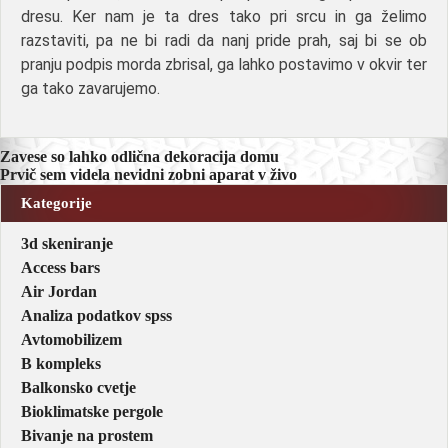
dresu. Ker nam je ta dres tako pri srcu in ga želimo
razstaviti, pa ne bi radi da nanj pride prah, saj bi se ob
pranju podpis morda zbrisal, ga lahko postavimo v okvir ter
ga tako zavarujemo.
Navigacija
Zavese so lahko odlična dekoracija domu
Prvič sem videla nevidni zobni aparat v živo
prispevka
Kategorije
3d skeniranje
Access bars
Air Jordan
Analiza podatkov spss
Avtomobilizem
B kompleks
Balkonsko cvetje
Bioklimatske pergole
Bivanje na prostem