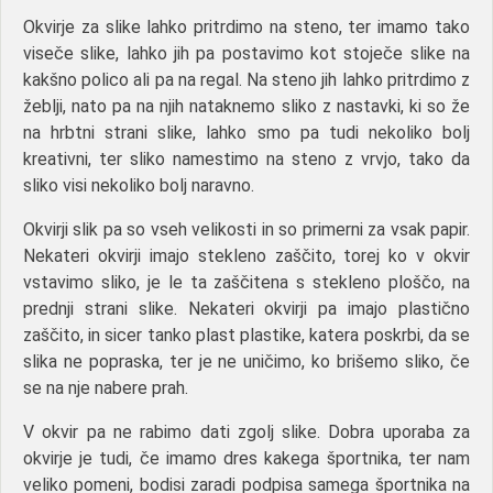
Okvirje za slike lahko pritrdimo na steno, ter imamo tako
viseče slike, lahko jih pa postavimo kot stoječe slike na
kakšno polico ali pa na regal. Na steno jih lahko pritrdimo z
žeblji, nato pa na njih nataknemo sliko z nastavki, ki so že
na hrbtni strani slike, lahko smo pa tudi nekoliko bolj
kreativni, ter sliko namestimo na steno z vrvjo, tako da
sliko visi nekoliko bolj naravno.
Okvirji slik pa so vseh velikosti in so primerni za vsak papir.
Nekateri okvirji imajo stekleno zaščito, torej ko v okvir
vstavimo sliko, je le ta zaščitena s stekleno ploščo, na
prednji strani slike. Nekateri okvirji pa imajo plastično
zaščito, in sicer tanko plast plastike, katera poskrbi, da se
slika ne popraska, ter je ne uničimo, ko brišemo sliko, če
se na nje nabere prah.
V okvir pa ne rabimo dati zgolj slike. Dobra uporaba za
okvirje je tudi, če imamo dres kakega športnika, ter nam
veliko pomeni, bodisi zaradi podpisa samega športnika na