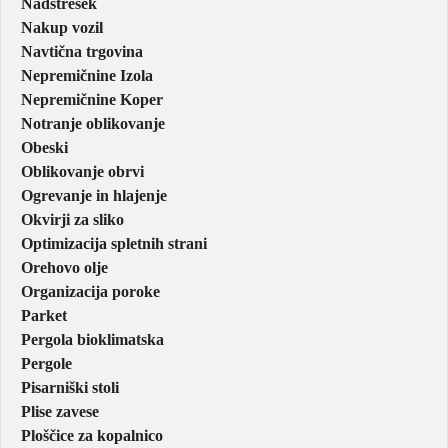
Nadstrešek
Nakup vozil
Navtična trgovina
Nepremičnine Izola
Nepremičnine Koper
Notranje oblikovanje
Obeski
Oblikovanje obrvi
Ogrevanje in hlajenje
Okvirji za sliko
Optimizacija spletnih strani
Orehovo olje
Organizacija poroke
Parket
Pergola bioklimatska
Pergole
Pisarniški stoli
Plise zavese
Ploščice za kopalnico