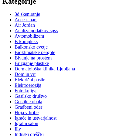
Kategorije
3d skeniranje
Access bars
Air Jordan
Analiza podatkov spss
Avtomobilizem
B kompleks
Balkonsko cvetje
Bioklimatske pergole
Bivanje na prostem
Brizganje plastike
Dermatološka klinika Ljubljana
Dom in vrt
Električni pastir
Elektroerozija
Foto knjiga
Gasilsko društvo
Gostilne obala
Gradbeni oder
Hoja v hribe
Igrače in ustvarjalnost
Igralni salon
Illy
Indijski oreščki