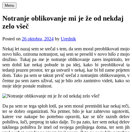
Skip
Menu
to
content
Notranje oblikovanje mi je že od nekdaj
zelo všeč
Posted on
26 oktobra, 2024
by
Urednik
Nekaj let nazaj sem se srečal s tem, da sem moral preoblikovati mojo
novo hišo, oziroma notranjost, saj sem se preselil v novo hišo z mojo
družino. Tukaj pa me je notranje oblikovanje zares inspiriralo, ter
sem dobil kar nekaj pobude in pa idej, kako bi preoblikoval ta
tedanji prazen prostor, ter ga ustvaril v nekaj, kar bi bil zame prijeten
dom. Tako pa sem se takrat prvič srečal z notranjim oblikovanjem, v
čemur pa sem zares užival, saj je bilo zelo zanimivo videti, kako so
moje ideje postale realnost.
Da pa sem se tega sploh lotil, pa sem moral premisliti kar nekaj reči,
ter se dobro organizirati. Na primer, bilo je kar zahtevno ugotoviti,
katere vse nakupe bo potrebno opraviti, kar se tiče raznih delov
pohištva, luči, preprog in tako dalje. To pa zato, ker sem nekaj delov
takšnega pohištva že imel od svojega prejšnjega doma, ter sem jih