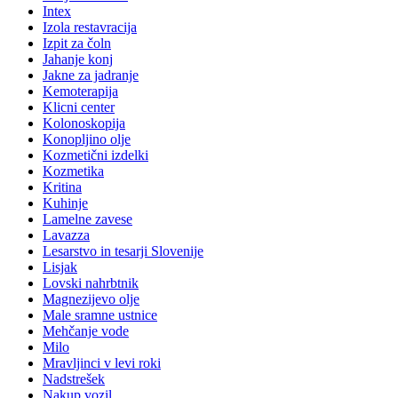
Intex
Izola restavracija
Izpit za čoln
Jahanje konj
Jakne za jadranje
Kemoterapija
Klicni center
Kolonoskopija
Konopljino olje
Kozmetični izdelki
Kozmetika
Kritina
Kuhinje
Lamelne zavese
Lavazza
Lesarstvo in tesarji Slovenije
Lisjak
Lovski nahrbtnik
Magnezijevo olje
Male sramne ustnice
Mehčanje vode
Milo
Mravljinci v levi roki
Nadstrešek
Nakup vozil