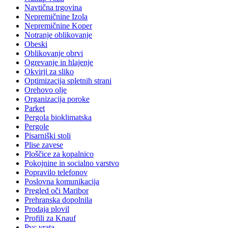
Navtična trgovina
Nepremičnine Izola
Nepremičnine Koper
Notranje oblikovanje
Obeski
Oblikovanje obrvi
Ogrevanje in hlajenje
Okvirji za sliko
Optimizacija spletnih strani
Orehovo olje
Organizacija poroke
Parket
Pergola bioklimatska
Pergole
Pisarniški stoli
Plise zavese
Ploščice za kopalnico
Pokojnine in socialno varstvo
Popravilo telefonov
Poslovna komunikacija
Pregled oči Maribor
Prehranska dopolnila
Prodaja plovil
Profili za Knauf
Pvc vrata