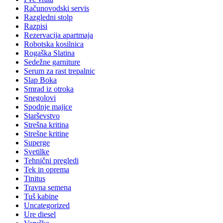
Računovodski servis
Razgledni stolp
Razpisi
Rezervacija apartmaja
Robotska kosilnica
Rogaška Slatina
Sedežne garniture
Serum za rast trepalnic
Slap Boka
Smrad iz otroka
Snegolovi
Spodnje majice
Starševstvo
Strešna kritina
Strešne kritine
Superge
Svetilke
Tehnični pregledi
Tek in oprema
Tinitus
Travna semena
Tuš kabine
Uncategorized
Ure diesel