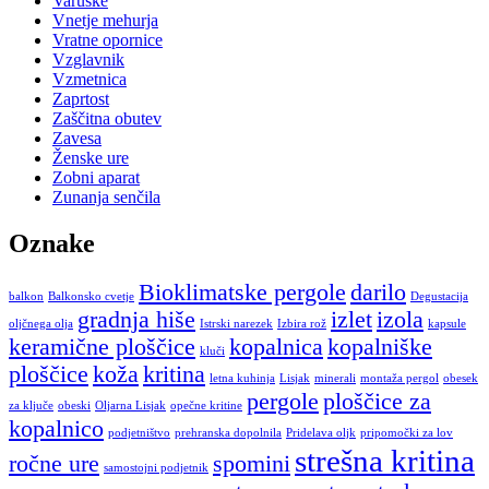
Varuške
Vnetje mehurja
Vratne opornice
Vzglavnik
Vzmetnica
Zaprtost
Zaščitna obutev
Zavesa
Ženske ure
Zobni aparat
Zunanja senčila
Oznake
Bioklimatske pergole
darilo
balkon
Balkonsko cvetje
Degustacija
gradnja hiše
izlet
izola
oljčnega olja
Istrski narezek
Izbira rož
kapsule
keramične ploščice
kopalnica
kopalniške
kluči
ploščice
koža
kritina
letna kuhinja
Lisjak
minerali
montaža pergol
obesek
pergole
ploščice za
za ključe
obeski
Oljarna Lisjak
opečne kritine
kopalnico
podjetništvo
prehranska dopolnila
Pridelava oljk
pripomočki za lov
strešna kritina
ročne ure
spomini
samostojni podjetnik