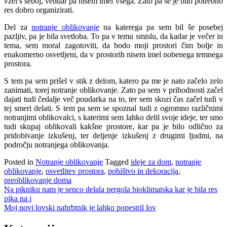
vzel s seboj, vendar pa nisem imel vsega. Zato pa se je bilo potrebno
res dobro organizirati.
Del za
notranje oblikovanje
na katerega pa sem bil še posebej
pazljiv, pa je bila svetloba. To pa v temu smislu, da kadar je večer in
tema, sem moral zagotoviti, da bodo moji prostori čim bolje in
enakomerno osvetljeni, da v prostorih nisem imel nobenega temnega
prostora.
S tem pa sem prišel v stik z delom, katero pa me je nato začelo zelo
zanimati, torej notranje oblikovanje. Zato pa sem v prihodnosti začel
dajati tudi čedalje več poudarka na to, ter sem skozi čas začel tudi v
tej smeri delati. S tem pa sem se spoznal tudi z ogromno različnimi
notranjimi oblikovalci, s katerimi sem lahko delil svoje ideje, ter smo
tudi skupaj oblikovali kakšne prostore, kar pa je bilo odlično za
pridobivanje izkušenj, ter deljenje izkušenj z drugimi ljudmi, na
področju notranjega oblikovanja.
Posted in
Notranje oblikovanje
Tagged
ideje za dom
,
notranje
oblikovanje
,
osvetlitev prostora
,
pohištvo in dekoracija
,
preoblikovanje doma
Navigacija
Na pikniku nam je senco delala pergola bioklimatska kar je bila res
pika na i
prispevka
Moj novi lovski nahrbtnik je lahko popestril lov